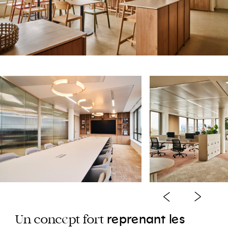
e
e
e
r
pr
nant
l
s
e
Un
conc
pt
fort