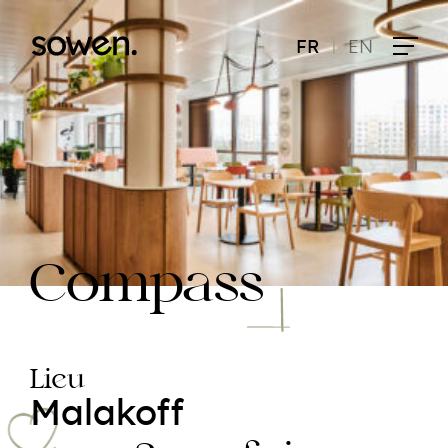
|
FR
EN
Compass
Lieu
Malakoff