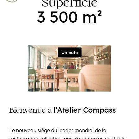
Superficie
3 500 m²
e
e
l’At
li
r
Compass
e
e
e
Bi
nv
nu
à
Le nouveau siège du leader mondial de la