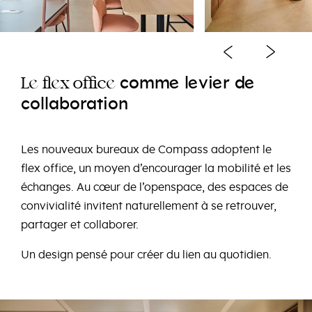
e
e
e
e
comm
l
vi
r
d
e
e
e
L
fl
x
offic
collaboration
Les nouveaux bureaux de Compass adoptent le
flex office, un moyen d’encourager la mobilité et les
échanges. Au cœur de l’openspace, des espaces de
convivialité invitent naturellement à se retrouver,
partager et collaborer.
Un design pensé pour créer du lien au quotidien.