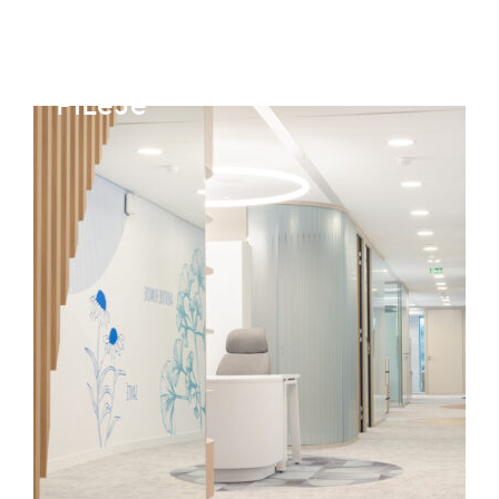
L’exemple
PiLeJe