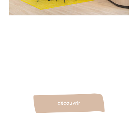
Pour le groupe familial, opérateur industriel de
télécommunications et investisseur, Sowen a
remodelé les espaces au sein de la Tour Trinity à la
Défense. Un lieu hybride, tourné vers l’extérieur. Et
un véritable défi architectural.
découvrir