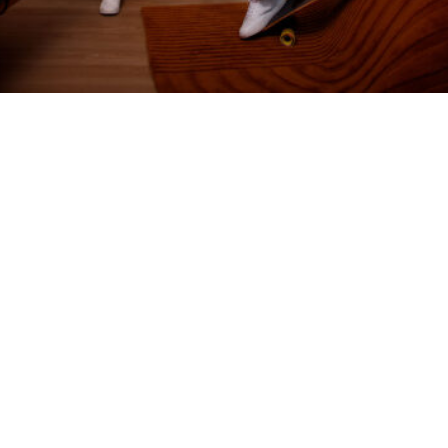
Et si vos murs pouvaient
raconter votre histoire ?
Spoiler alert : ils le peuvent.
Chaque projet commence par un fil rouge créatif.
Une idée, une intention, une identité.
Notre mission ? La traduire dans l’espace, lui
donner du relief, du sens, du caractère.
Bureaux, hospitality, education, retail… Un lieu ne
se limite pas à sa fonction. Il doit marquer,
incarner une vision, résonner avec ceux qui le
traversent.