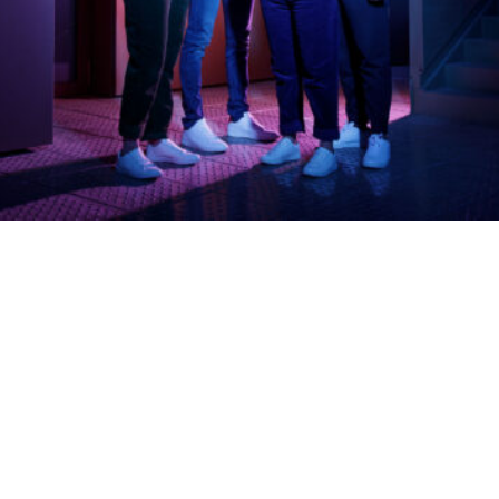
Sans accroc, sans stress.
Un projet, c’est d’abord une vision. Mais sans une
exécution irréprochable, il reste une idée.
Chez Sowen, chaque chantier est piloté avec la
même exigence : précision, anticipation, maîtrise,
excellence. De la direction de projet à la levée des
réserves, chaque étape est menée avec rigueur
pour garantir un résultat sans accroc.