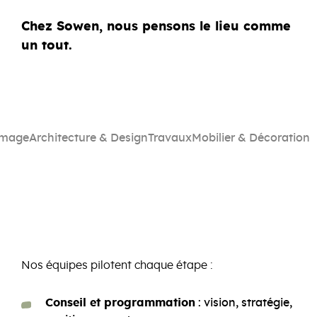
Chez Sowen, nous pensons le lieu comme
un tout.
Image
Architecture & Design
Travaux
Mobilier & Décoration
Nos équipes pilotent chaque étape :
Conseil et programmation
: vision, stratégie,