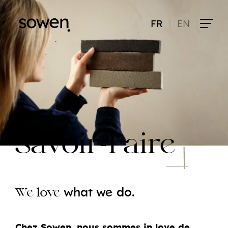
|
FR
EN
Savoir-Faire
e
what
w
do.
e
e
W
lov