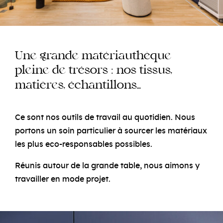
e
e
e
Un
grand
matériauthèqu
e
e
e
pl
in
d
trésors : nos tissus,
e
matièr
s,
échantillons…
Ce sont nos outils de travail au quotidien. Nous
portons un soin particulier à sourcer les matériaux
les plus eco-responsables possibles.
Réunis autour de la grande table, nous aimons y
travailler en mode projet.