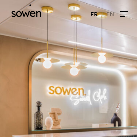
|
FR
EN