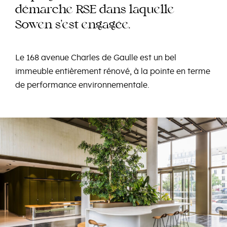
e
e
e
démarch
RSE dans
laqu
ll
e
e
e
e
Sow
n
s’
st
ngagé
.
Le
168 avenue Charles de Gaulle est un bel
immeuble entièrement rénové, à la pointe en terme
de performance environnementale.