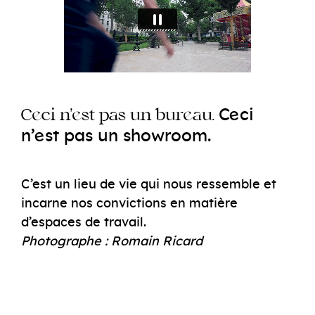
e
C
ci
e
e
e
C
ci
n’
st
pas un
bur
au.
e
n’
st
pas un showroom.
C’est un lieu de vie qui nous ressemble et
incarne nos convictions en matière
d’espaces de travail.
Photographe : Romain Ricard