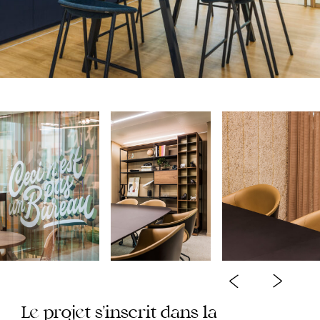
e
e
L
proj
t
s’inscrit dans la