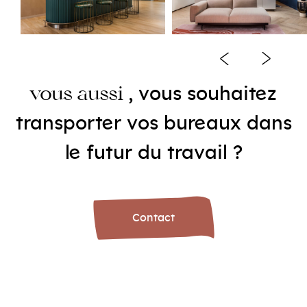
e
, vous
souhait
z
vous aussi
e
e
transport
r
vos
bur
aux
dans
e
l
futur du travail ?
Contact